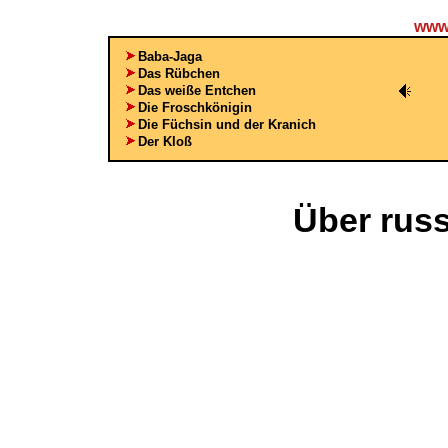
www.
Baba-Jaga
Das Rübchen
Das weiße Entchen
Die Froschkönigin
Die Füchsin und der Kranich
Der Kloß
Über rus